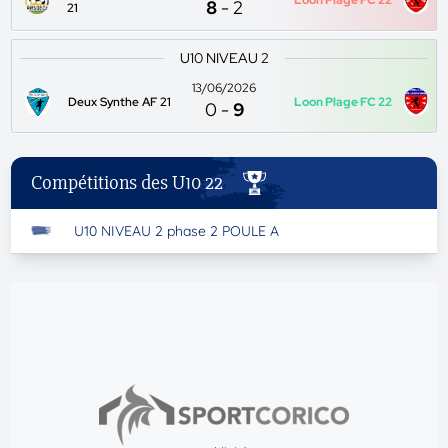
Loon Plage FC 22
8
-
2
21
U10 NIVEAU 2
13/06/2026
Deux Synthe AF 21
Loon Plage FC 22
0
-
9
Compétitions des U10 22
U10 NIVEAU 2 phase 2 POULE A