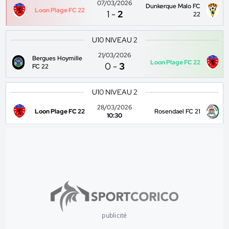
07/03/2026
Dunkerque Malo FC
Loon Plage FC 22
1
-
2
22
U10 NIVEAU 2
21/03/2026
Bergues Hoymille
Loon Plage FC 22
0
-
3
FC 22
U10 NIVEAU 2
28/03/2026
Loon Plage FC 22
Rosendael FC 21
10:30
publicité