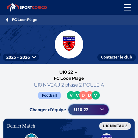
FC Loon Plage
Contacter le club
U10 22 -
FC Loon Plage
U10 NIVEAU 2 phase 2 POULE A
V
V
D
D
V
Football
Changer d'équipe
Dernier Match
U10 NIVEAU 2