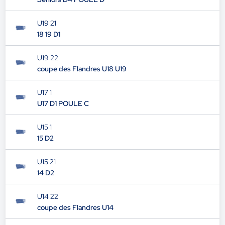
SENIORS 4
Seniors D4 POULE D
U19 21
18 19 D1
U19 22
coupe des Flandres U18 U19
U17 1
U17 D1 POULE C
U15 1
15 D2
U15 21
14 D2
U14 22