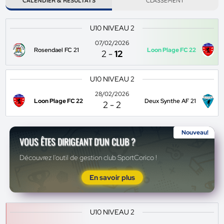
CALENDIER & RÉSULTATS
CLASSEMENT
U10 NIVEAU 2
07/02/2026
Rosendael FC 21
Loon Plage FC 22
2
-
12
U10 NIVEAU 2
28/02/2026
Loon Plage FC 22
Deux Synthe AF 21
2
-
2
Nouveau!
VOUS ÊTES DIRIGEANT D'UN CLUB ?
Découvrez l'outil de gestion club SportCorico !
En savoir plus
U10 NIVEAU 2