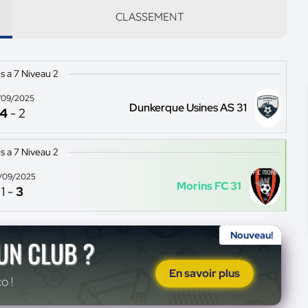
CLASSEMENT
s a 7 Niveau 2
/09/2025
Dunkerque Usines AS 31
4
-
2
s a 7 Niveau 2
/09/2025
Morins FC 31
1
-
3
Nouveau!
'UN CLUB ?
En savoir plus
o !