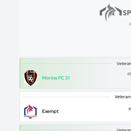
p
Veteran
0
Morins FC 31
Veteran
1
Exempt
Veteran