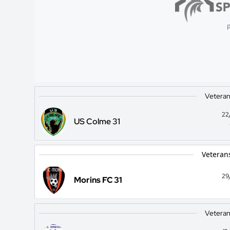
p
Veteran
22
US Colme 31
Veteran
29
Morins FC 31
Veteran