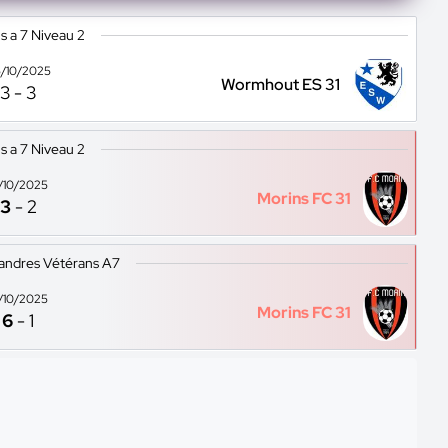
s a 7 Niveau 2
/10/2025
Wormhout ES 31
3
-
3
s a 7 Niveau 2
2/10/2025
Morins FC 31
3
-
2
andres Vétérans A7
9/10/2025
Morins FC 31
6
-
1