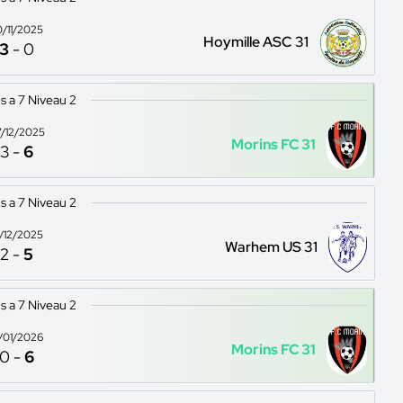
0/11/2025
Hoymille ASC 31
3
-
0
s a 7 Niveau 2
/12/2025
Morins FC 31
3
-
6
s a 7 Niveau 2
4/12/2025
Warhem US 31
2
-
5
s a 7 Niveau 2
8/01/2026
Morins FC 31
0
-
6