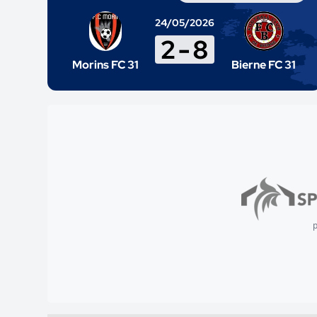
24/05/2026
2
-
8
Morins FC 31
Bierne FC 31
p