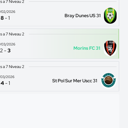
s a 7 Niveau 2
/02/2026
Bray Dunes US 31
8
-
1
s a 7 Niveau 2
/03/2026
Morins FC 31
2
-
3
s a 7 Niveau 2
/03/2026
St Pol Sur Mer Uscc 31
4
-
1