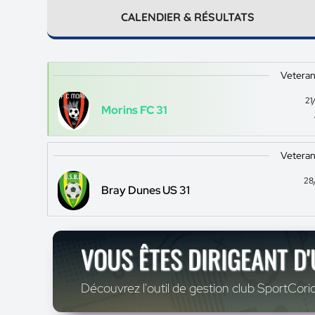
CALENDIER & RÉSULTATS
Veteran
21
Morins FC 31
Veteran
28
Bray Dunes US 31
VOUS ÊTES DIRIGEANT D
Découvrez l'outil de gestion club SportCoric