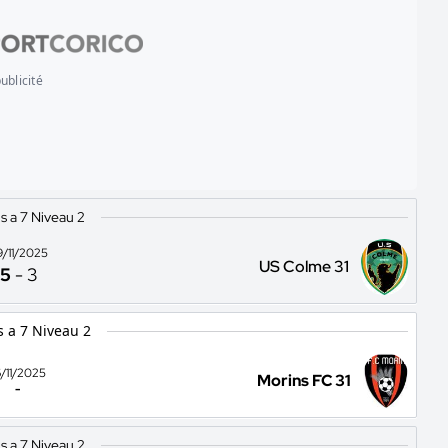
ublicité
s a 7 Niveau 2
9/11/2025
US Colme 31
5
-
3
s a 7 Niveau 2
6/11/2025
Morins FC 31
-
s a 7 Niveau 2