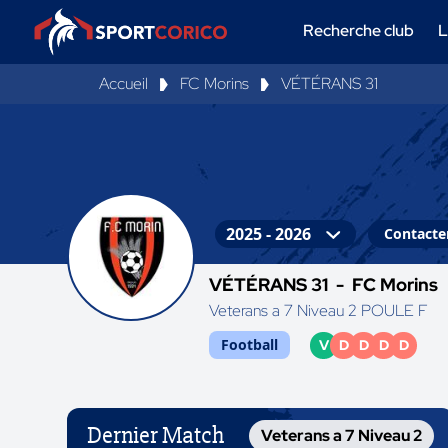
Recherche club
L
Accueil
FC Morins
VÉTÉRANS 31
Contacter
VÉTÉRANS 31 -
FC Morins
Veterans a 7 Niveau 2 POULE F
Football
V
D
D
D
D
Dernier Match
Veterans a 7 Niveau 2