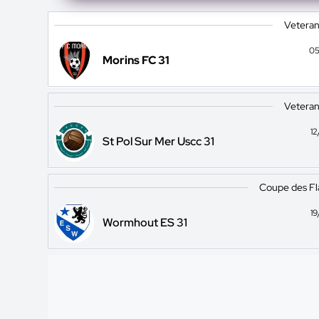
Veteran
05
Morins FC 31
Veteran
1
St Pol Sur Mer Uscc 31
Coupe des Fl
1
Wormhout ES 31