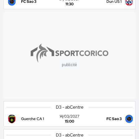
FC Sao 3
Dun US 1
11:30
publicité
D3 - abCentre
14/03/2027
Guerche CA 1
FC Sao 3
15:00
D3 - abCentre