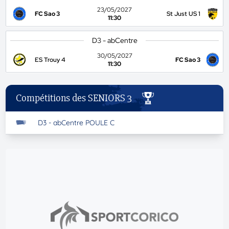
23/05/2027
FC Sao 3
St Just US 1
11:30
D3 - abCentre
30/05/2027
ES Trouy 4
FC Sao 3
11:30
Compétitions des SENIORS 3
D3 - abCentre POULE C