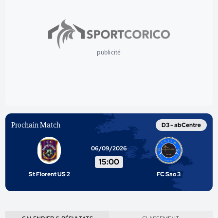
publicité
Prochain Match
D3 - abCentre
06/09/2026
15:00
St Florent US 2
FC Sao 3