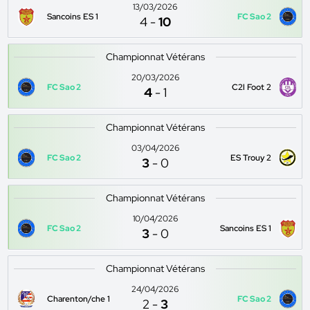
13/03/2026
Sancoins ES 1
FC Sao 2
4
-
10
Championnat Vétérans
20/03/2026
FC Sao 2
C2l Foot 2
4
-
1
Championnat Vétérans
03/04/2026
FC Sao 2
ES Trouy 2
3
-
0
Championnat Vétérans
10/04/2026
FC Sao 2
Sancoins ES 1
3
-
0
Championnat Vétérans
24/04/2026
Charenton/che 1
FC Sao 2
2
-
3