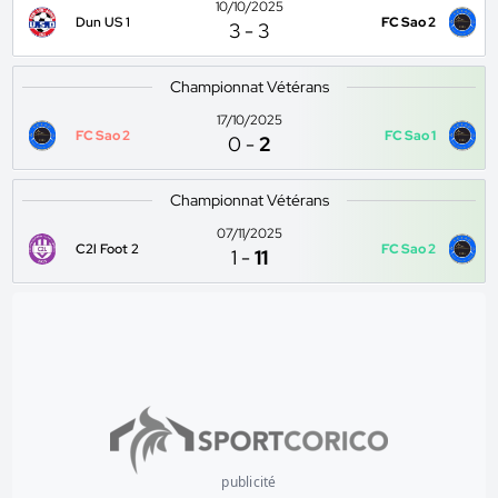
10/10/2025
Dun US 1
FC Sao 2
3
-
3
Championnat Vétérans
17/10/2025
FC Sao 2
FC Sao 1
0
-
2
Championnat Vétérans
07/11/2025
C2l Foot 2
FC Sao 2
1
-
11
publicité