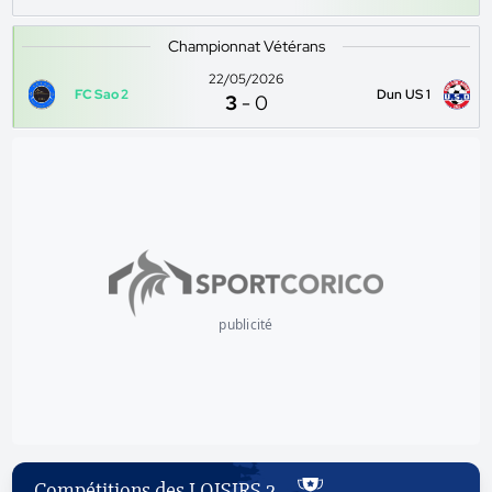
Championnat Vétérans
22/05/2026
FC Sao 2
Dun US 1
3
-
0
publicité
Compétitions des LOISIRS 2