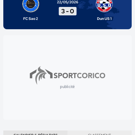
22/05/2026
3
-
0
FC Sao 2
Dun US 1
publicité