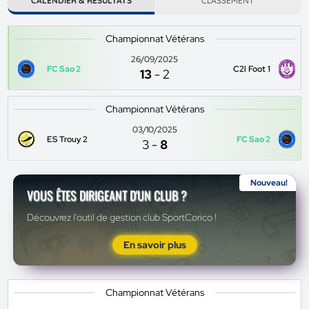
CALENDIER & RÉSULTATS
CLASSEMENT
Championnat Vétérans
26/09/2025
FC Sao 2
C2l Foot 1
13
-
2
Championnat Vétérans
03/10/2025
ES Trouy 2
FC Sao 2
3
-
8
Nouveau!
VOUS ÊTES DIRIGEANT D'UN CLUB ?
Découvrez l'outil de gestion club SportCorico !
En savoir plus
Championnat Vétérans