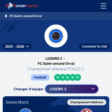
FC Saint-amand Orval
Contacter le club
LOISIRS 2 -
FC Saint-amand Orval
Championnat Vétérans POULE C
V
V
V
V
V
Football
Changer d'équipe
Dernier Match
Championnat Vétérans