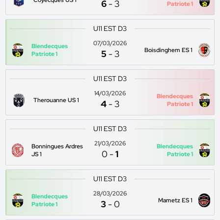
Coyecques US 1
6
-
3
Patriote 1
U11 EST D3
07/03/2026
Blendecques
Boisdinghem ES 1
5
-
3
Patriote 1
U11 EST D3
14/03/2026
Blendecques
Therouanne US 1
4
-
3
Patriote 1
U11 EST D3
21/03/2026
Bonningues Ardres
Blendecques
0
-
1
JS 1
Patriote 1
U11 EST D3
28/03/2026
Blendecques
Mametz ES 1
3
-
0
Patriote 1