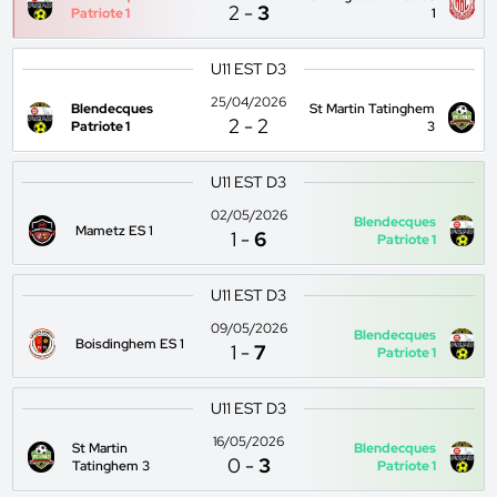
2
-
3
Patriote 1
1
U11 EST D3
25/04/2026
Blendecques
St Martin Tatinghem
2
-
2
Patriote 1
3
U11 EST D3
02/05/2026
Blendecques
Mametz ES 1
1
-
6
Patriote 1
U11 EST D3
09/05/2026
Blendecques
Boisdinghem ES 1
1
-
7
Patriote 1
U11 EST D3
16/05/2026
St Martin
Blendecques
0
-
3
Tatinghem 3
Patriote 1