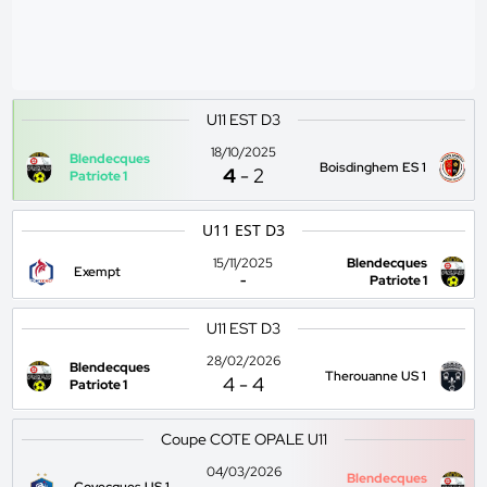
U11 EST D3
18/10/2025
Blendecques
Boisdinghem ES 1
4
-
2
Patriote 1
U11 EST D3
15/11/2025
Blendecques
Exempt
-
Patriote 1
U11 EST D3
28/02/2026
Blendecques
Therouanne US 1
4
-
4
Patriote 1
Coupe COTE OPALE U11
04/03/2026
Blendecques