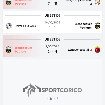
Blendecques
Clety G. Lys AA Foot
0
-
11
Patriote 1
2
U11 EST D3
04/10/2025
Blendecques
Pays de la Lys 3
1
-
1
Patriote 1
U11 EST D3
11/10/2025
Blendecques
Longuenesse JS 3
0
-
4
Patriote 1
publicité