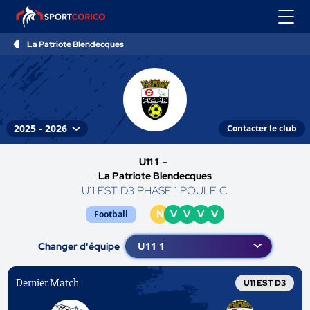
La Patriote Blendecques
Contacter le club
U11 1 -
La Patriote Blendecques
U11 EST D3 PHASE 1 POULE C
N
V
V
V
V
Football
Changer d'équipe
Dernier Match
U11 EST D3