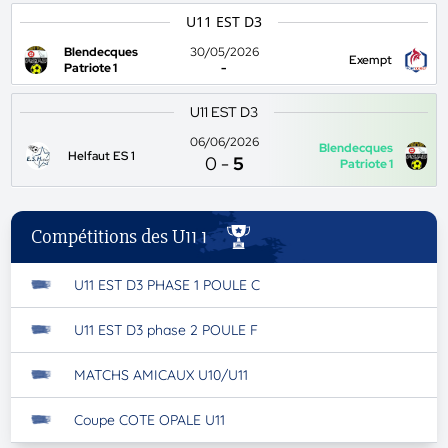
U11 EST D3
Blendecques
30/05/2026
Exempt
Patriote 1
-
U11 EST D3
06/06/2026
Blendecques
Helfaut ES 1
0
-
5
Patriote 1
Compétitions des U11 1
U11 EST D3 PHASE 1 POULE C
U11 EST D3 phase 2 POULE F
MATCHS AMICAUX U10/U11
Coupe COTE OPALE U11