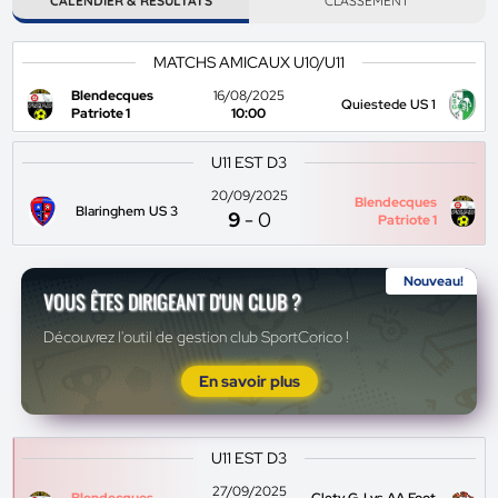
CALENDIER & RÉSULTATS
CLASSEMENT
MATCHS AMICAUX U10/U11
Blendecques
16/08/2025
Quiestede US 1
Patriote 1
10:00
U11 EST D3
20/09/2025
Blendecques
Blaringhem US 3
9
-
0
Patriote 1
Nouveau!
VOUS ÊTES DIRIGEANT D'UN CLUB ?
Découvrez l'outil de gestion club SportCorico !
En savoir plus
U11 EST D3
27/09/2025