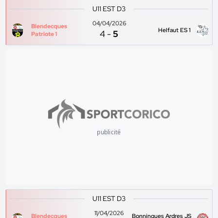
U11 EST D3
04/04/2026
Blendecques
Helfaut ES 1
4
-
5
Patriote 1
publicité
U11 EST D3
11/04/2026
Blendecques
Bonningues Ardres JS