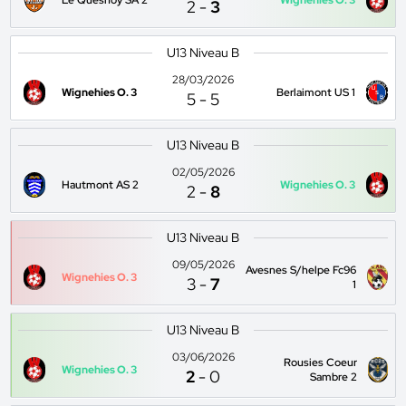
Le Quesnoy SA 2
Wignehies O. 3
2
-
3
U13 Niveau B
28/03/2026
Wignehies O. 3
Berlaimont US 1
5
-
5
U13 Niveau B
02/05/2026
Hautmont AS 2
Wignehies O. 3
2
-
8
U13 Niveau B
09/05/2026
Avesnes S/helpe Fc96
Wignehies O. 3
3
-
7
1
U13 Niveau B
03/06/2026
Rousies Coeur
Wignehies O. 3
2
-
0
Sambre 2