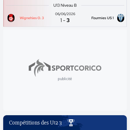
U13 Niveau B
06/06/2026
Wignehies O. 3
Fourmies US 1
1
-
3
publicité
Compétitions des U12 3