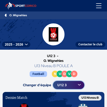
O. Wignehies
Contacter le club
U12 3 -
O. Wignehies
U13 Niveau B POULE A
N
V
D
V
D
Football
Changer d'équipe
Dernier Match
U13 Niveau B