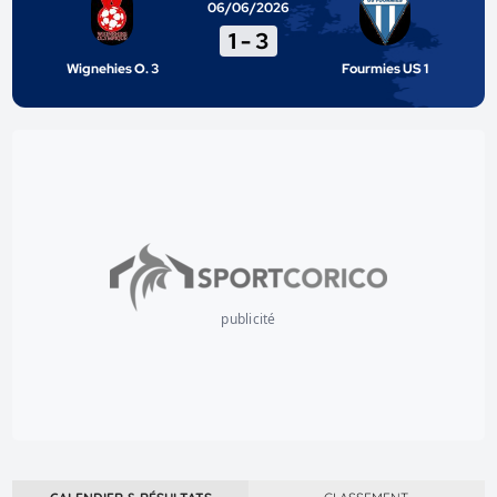
06/06/2026
1
-
3
Wignehies O. 3
Fourmies US 1
publicité