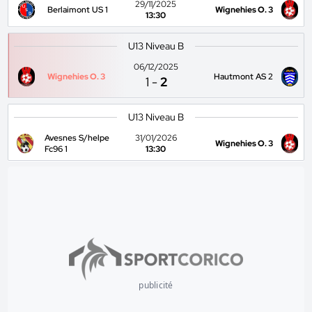
29/11/2025
Berlaimont US 1
Wignehies O. 3
13:30
U13 Niveau B
06/12/2025
Wignehies O. 3
Hautmont AS 2
1
-
2
U13 Niveau B
Avesnes S/helpe
31/01/2026
Wignehies O. 3
Fc96 1
13:30
publicité