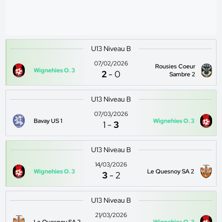
U13 Niveau B
07/02/2026
Rousies Coeur
Wignehies O. 3
2
-
0
Sambre 2
U13 Niveau B
07/03/2026
Bavay US 1
Wignehies O. 3
1
-
3
U13 Niveau B
14/03/2026
Wignehies O. 3
Le Quesnoy SA 2
3
-
2
U13 Niveau B
21/03/2026