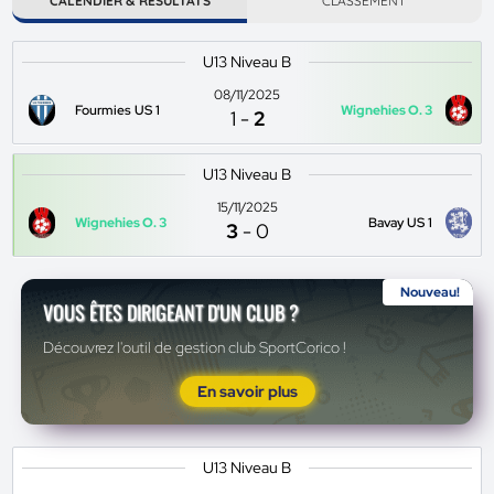
CALENDIER & RÉSULTATS
CLASSEMENT
U13 Niveau B
08/11/2025
Fourmies US 1
Wignehies O. 3
1
-
2
U13 Niveau B
15/11/2025
Wignehies O. 3
Bavay US 1
3
-
0
Nouveau!
VOUS ÊTES DIRIGEANT D'UN CLUB ?
Découvrez l'outil de gestion club SportCorico !
En savoir plus
U13 Niveau B