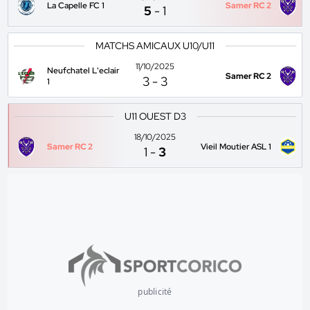
La Capelle FC 1
Samer RC 2
5
-
1
MATCHS AMICAUX U10/U11
11/10/2025
Neufchatel L'eclair
Samer RC 2
3
-
3
1
U11 OUEST D3
18/10/2025
Samer RC 2
Vieil Moutier ASL 1
1
-
3
publicité