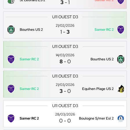
St Leonard ES 2
Samer RC 2
3
-
1
U11 OUEST D3
21/02/2026
Bourthes US 2
Samer RC 2
1
-
3
U11 OUEST D3
14/03/2026
Samer RC 2
Bourthes US 2
8
-
0
U11 OUEST D3
21/03/2026
Samer RC 2
Equihen Plage US 2
3
-
0
U11 OUEST D3
28/03/2026
Samer RC 2
Boulogne S/mer Esl 2
0
-
0