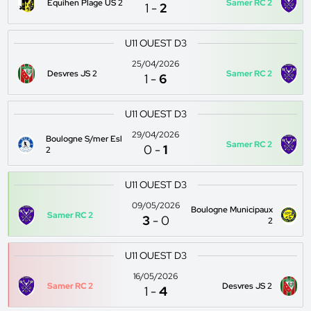
Equihen Plage US 2
Samer RC 2
1
-
2
U11 OUEST D3
25/04/2026
Desvres JS 2
Samer RC 2
1
-
6
U11 OUEST D3
29/04/2026
Boulogne S/mer Esl
Samer RC 2
0
-
1
2
U11 OUEST D3
09/05/2026
Boulogne Municipaux
Samer RC 2
3
-
0
2
U11 OUEST D3
16/05/2026
Samer RC 2
Desvres JS 2
1
-
4