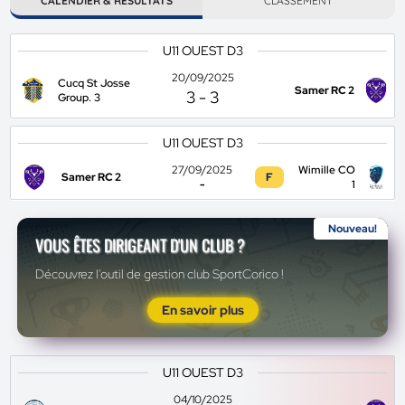
CALENDIER & RÉSULTATS
CLASSEMENT
U11 OUEST D3
20/09/2025
Cucq St Josse
Samer RC 2
3
-
3
Group. 3
U11 OUEST D3
27/09/2025
Wimille CO
Samer RC 2
F
-
1
Nouveau!
VOUS ÊTES DIRIGEANT D'UN CLUB ?
Découvrez l'outil de gestion club SportCorico !
En savoir plus
U11 OUEST D3
04/10/2025