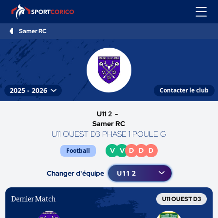
Samer RC
Contacter le club
U11 2 -
Samer RC
U11 OUEST D3 PHASE 1 POULE G
V
V
D
D
D
Football
Changer d'équipe
Dernier Match
U11 OUEST D3