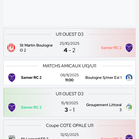
U11 OUEST D3
25/10/2025
St Martin Boulogne
Samer RC 2
4
-
2
O 2
MATCHS AMICAUX U10/U11
08/11/2025
Samer RC 2
Boulogne S/mer Esl 1
11:00
U11 OUEST D3
15/11/2025
Groupement Littoral
Samer RC 2
3
-
1
3
Coupe COTE OPALE U11
13/12/2025