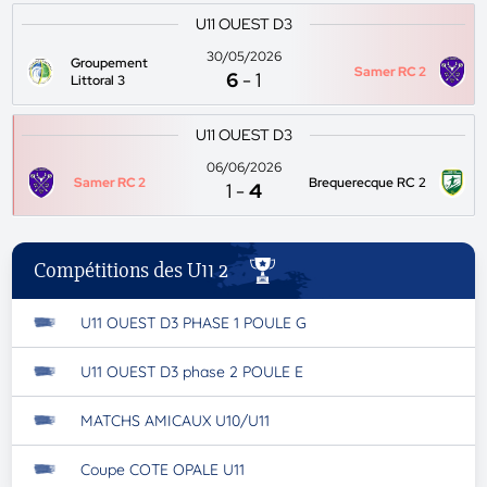
U11 OUEST D3
30/05/2026
Groupement
Samer RC 2
6
-
1
Littoral 3
U11 OUEST D3
06/06/2026
Samer RC 2
Brequerecque RC 2
1
-
4
Compétitions des U11 2
U11 OUEST D3 PHASE 1 POULE G
U11 OUEST D3 phase 2 POULE E
MATCHS AMICAUX U10/U11
Coupe COTE OPALE U11