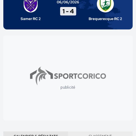
06/06/2026
1
-
4
Samer RC 2
Brequerecque RC 2
publicité