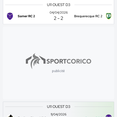
U11 OUEST D3
04/04/2026
Samer RC 2
Brequerecque RC 2
2
-
2
publicité
U11 OUEST D3
11/04/2026