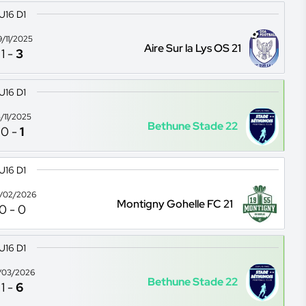
U16 D1
9/11/2025
Aire Sur la Lys OS 21
1
-
3
U16 D1
5/11/2025
Bethune Stade 22
0
-
1
U16 D1
/02/2026
Montigny Gohelle FC 21
0
-
0
U16 D1
/03/2026
Bethune Stade 22
1
-
6