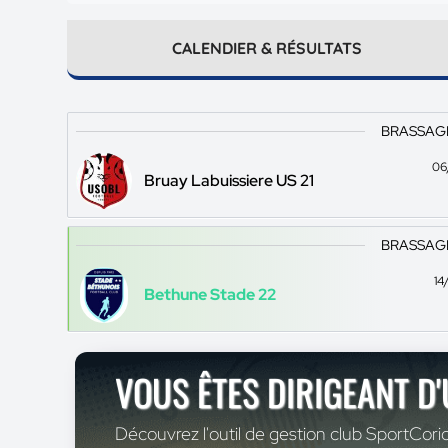
CALENDIER & RÉSULTATS
BRASSAGE 
06
Bruay Labuissiere US 21
BRASSAGE 
14
Bethune Stade 22
VOUS ÊTES DIRIGEANT D
Découvrez l'outil de gestion club SportCoric