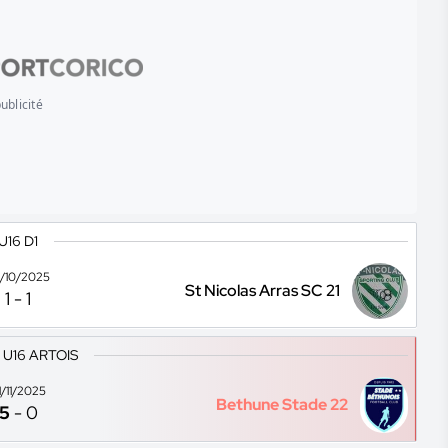
ublicité
U16 D1
/10/2025
St Nicolas Arras SC 21
1
-
1
 U16 ARTOIS
1/11/2025
Bethune Stade 22
5
-
0