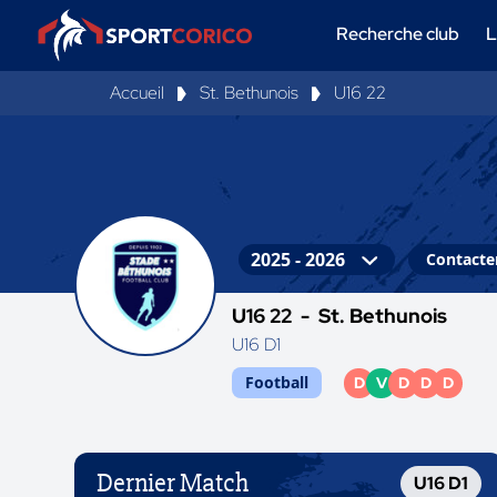
Recherche club
L
Accueil
St. Bethunois
U16 22
Contacter
U16 22 -
St. Bethunois
U16 D1
Football
D
V
D
D
D
Dernier Match
U16 D1