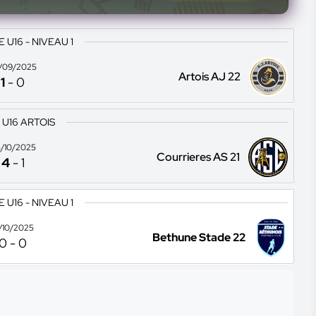
U16 - NIVEAU 1
/09/2025
Artois AJ 22
1
-
0
 U16 ARTOIS
/10/2025
Courrieres AS 21
4
-
1
U16 - NIVEAU 1
2/10/2025
Bethune Stade 22
0
-
0