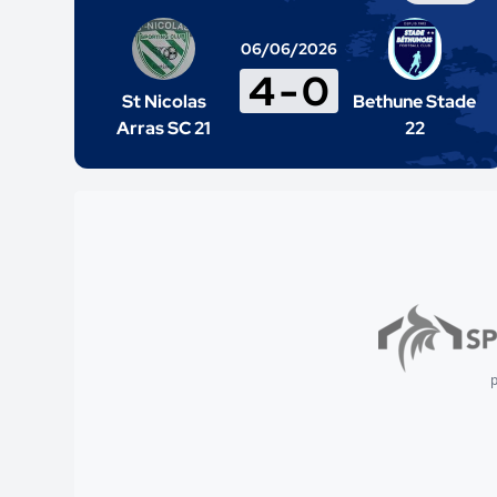
06/06/2026
4
-
0
St Nicolas
Bethune Stade
Arras SC 21
22
p