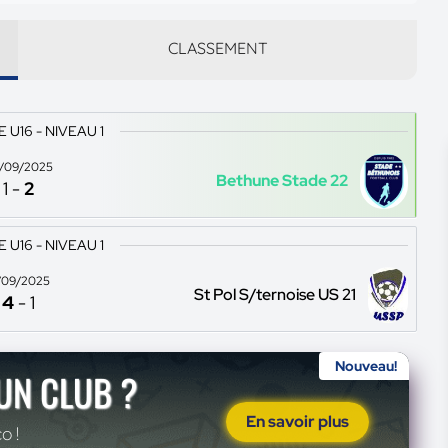
CLASSEMENT
U16 - NIVEAU 1
/09/2025
Bethune Stade 22
1
-
2
U16 - NIVEAU 1
/09/2025
St Pol S/ternoise US 21
4
-
1
Nouveau!
'UN CLUB ?
En savoir plus
o !