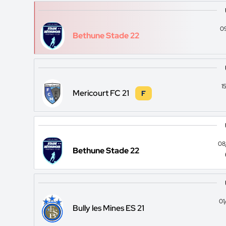
0
Bethune Stade 22
1
Mericourt FC 21
F
08
Bethune Stade 22
01
Bully les Mines ES 21