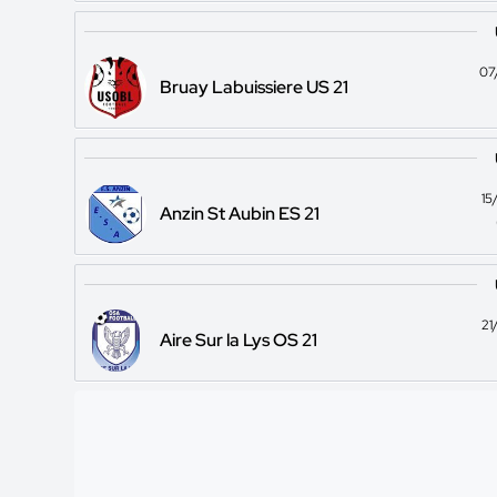
07
Bruay Labuissiere US 21
15
Anzin St Aubin ES 21
21
Aire Sur la Lys OS 21