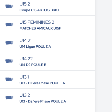
U15 2
Coupe U15 ARTOIS BRICE
U15 FÉMININES 2
MATCHES AMICAUX U15F
U14 21
U14 Ligue POULE A
U14 22
U14 D2 POULE B
U13 1
U13 - D1 1ere Phase POULE A
U13 2
U13 - D2 1ere Phase POULE A