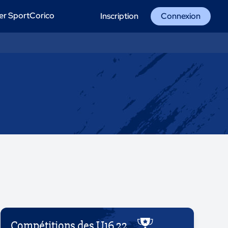
er SportCorico
Inscription
Connexion
Compétitions des U16 22