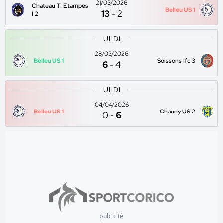
21/03/2026
Chateau T. Etampes
Belleu US 1
13
-
2
I 2
U11 D1
28/03/2026
Belleu US 1
Soissons Ifc 3
6
-
4
U11 D1
04/04/2026
Belleu US 1
Chauny US 2
0
-
6
publicité