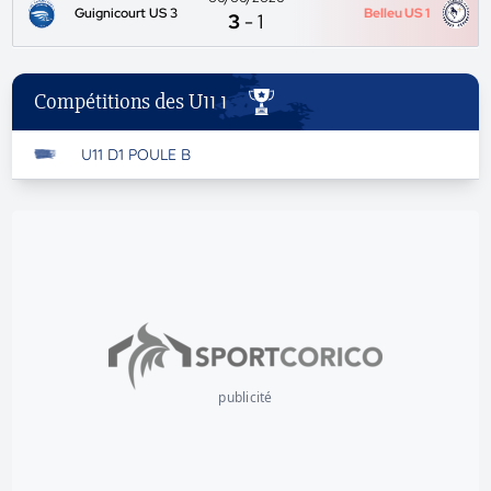
Guignicourt US 3
Belleu US 1
3
-
1
Compétitions des U11 1
U11 D1 POULE B
publicité