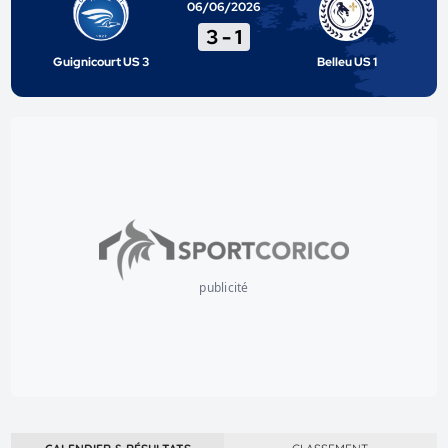
06/06/2026
3
-
1
Guignicourt US 3
Belleu US 1
publicité