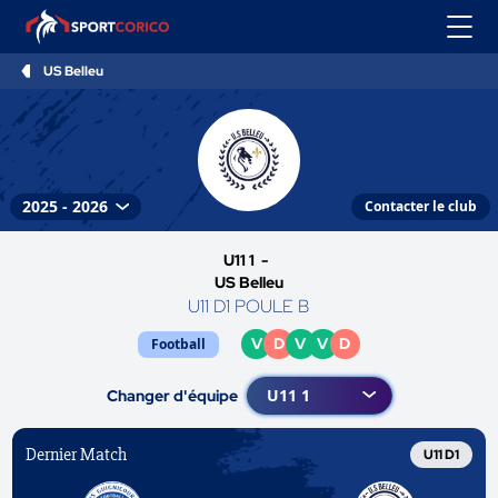
US Belleu
Contacter le club
U11 1 -
US Belleu
U11 D1 POULE B
V
D
V
V
D
Football
Changer d'équipe
Dernier Match
U11 D1