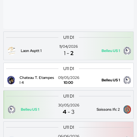
U11 D1
11/04/2026
Laon Asptt 1
Belleu US 1
1
-
2
U11 D1
Chateau T. Etampes
09/05/2026
Belleu US 1
I 4
10:00
U11 D1
30/05/2026
Belleu US 1
Soissons Ifc 2
4
-
3
U11 D1
06/06/2026