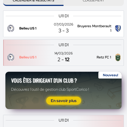
CALENDIER & RÉSULTATS
CLASSEMENT
U11 D1
07/03/2026
Bruyeres Montberault
Belleu US 1
3
-
3
1
U11 D1
14/03/2026
Belleu US 1
Retz FC 1
2
-
12
Nouveau!
VOUS ÊTES DIRIGEANT D'UN CLUB ?
Découvrez l'outil de gestion club SportCorico !
En savoir plus
U11 D1