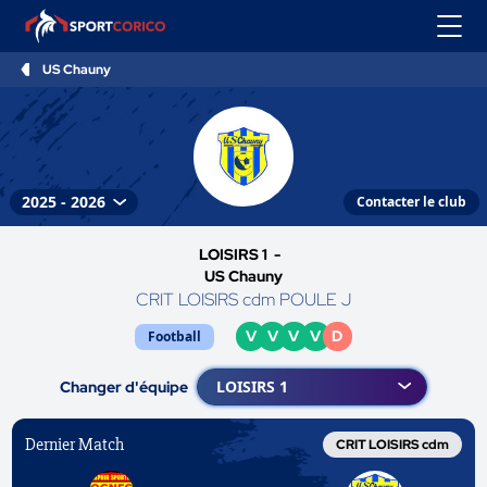
US Chauny
Contacter le club
LOISIRS 1 -
US Chauny
CRIT LOISIRS cdm POULE J
V
V
V
V
D
Football
Changer d'équipe
Dernier Match
CRIT LOISIRS cdm