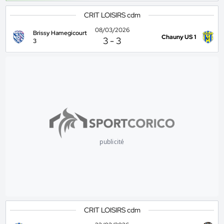
CRIT LOISIRS cdm
08/03/2026
Brissy Hamegicourt
Chauny US 1
3
-
3
3
publicité
CRIT LOISIRS cdm