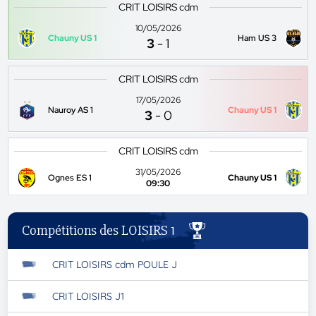
CRIT LOISIRS cdm
10/05/2026
Chauny US 1
Ham US 3
3
-
1
CRIT LOISIRS cdm
17/05/2026
Nauroy AS 1
Chauny US 1
3
-
0
CRIT LOISIRS cdm
31/05/2026
Ognes ES 1
Chauny US 1
09:30
Compétitions des LOISIRS 1
CRIT LOISIRS cdm POULE J
CRIT LOISIRS J1