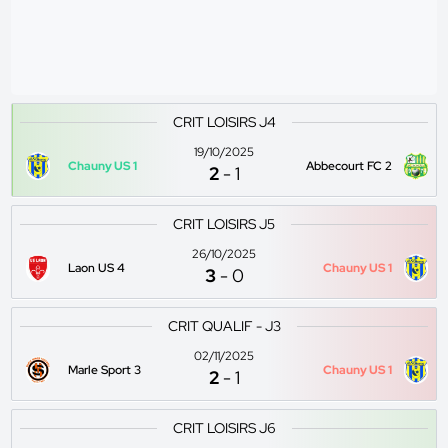
CRIT LOISIRS J4
19/10/2025
Chauny US 1
Abbecourt FC 2
2
-
1
CRIT LOISIRS J5
26/10/2025
Laon US 4
Chauny US 1
3
-
0
CRIT QUALIF - J3
02/11/2025
Marle Sport 3
Chauny US 1
2
-
1
CRIT LOISIRS J6