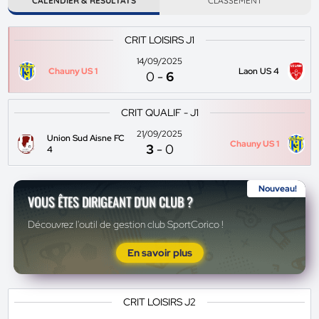
CALENDIER & RÉSULTATS
CLASSEMENT
CRIT LOISIRS J1
14/09/2025
Chauny US 1
Laon US 4
0
-
6
CRIT QUALIF - J1
21/09/2025
Union Sud Aisne FC
Chauny US 1
3
-
0
4
Nouveau!
VOUS ÊTES DIRIGEANT D'UN CLUB ?
Découvrez l'outil de gestion club SportCorico !
En savoir plus
CRIT LOISIRS J2