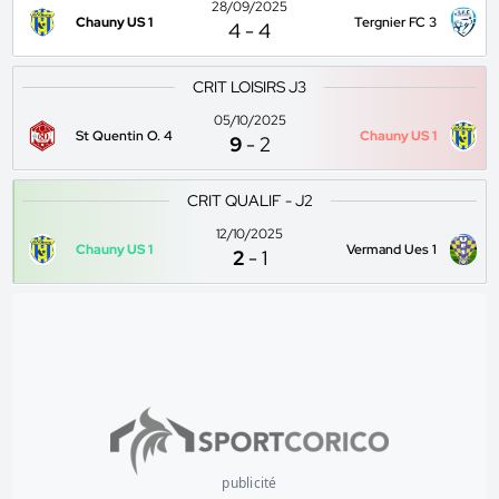
28/09/2025
Chauny US 1
Tergnier FC 3
4
-
4
CRIT LOISIRS J3
05/10/2025
St Quentin O. 4
Chauny US 1
9
-
2
CRIT QUALIF - J2
12/10/2025
Chauny US 1
Vermand Ues 1
2
-
1
publicité