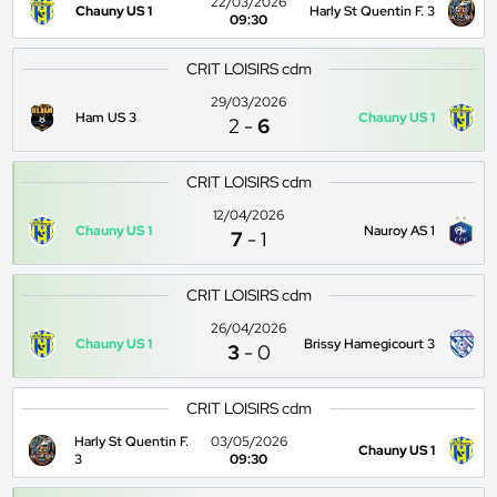
22/03/2026
Chauny US 1
Harly St Quentin F. 3
09:30
CRIT LOISIRS cdm
29/03/2026
Ham US 3
Chauny US 1
2
-
6
CRIT LOISIRS cdm
12/04/2026
Chauny US 1
Nauroy AS 1
7
-
1
CRIT LOISIRS cdm
26/04/2026
Chauny US 1
Brissy Hamegicourt 3
3
-
0
CRIT LOISIRS cdm
Harly St Quentin F.
03/05/2026
Chauny US 1
3
09:30