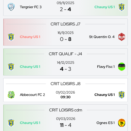
09/11/2025
Tergnier FC 3
Chauny US 1
2
-
4
CRIT LOISIRS J7
16/11/2025
Chauny US 1
St Quentin O. 4
0
-
8
CRIT QUALIF - J4
14/12/2025
Chauny US 1
Flavy Fisc 1
4
-
3
CRIT LOISIRS J8
01/02/2026
Abbecourt FC 2
Chauny US 1
09:30
CRIT LOISIRS cdm
01/03/2026
Chauny US 1
Ognes ES 1
11
-
4