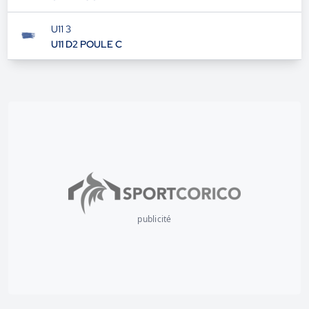
U11 3
U11 D2 POULE C
publicité