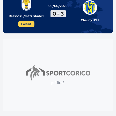
06/06/2026
0
-
3
Ressons S/matz Stade 1
Chauny US 1
Forfait
publicité