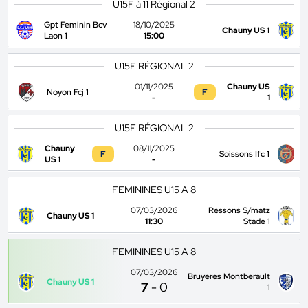
U15F à 11 Régional 2
Gpt Feminin Bcv
18/10/2025
Chauny US 1
Laon 1
15:00
U15F RÉGIONAL 2
01/11/2025
Chauny US
Noyon Fcj 1
F
-
1
U15F RÉGIONAL 2
Chauny
08/11/2025
F
Soissons Ifc 1
US 1
-
FEMININES U15 A 8
07/03/2026
Ressons S/matz
Chauny US 1
11:30
Stade 1
FEMININES U15 A 8
07/03/2026
Bruyeres Montberault
Chauny US 1
7
-
0
1