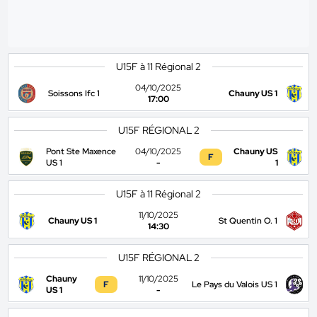
U15F à 11 Régional 2
04/10/2025
Soissons Ifc 1
Chauny US 1
17:00
U15F RÉGIONAL 2
Pont Ste Maxence
04/10/2025
Chauny US
F
US 1
-
1
U15F à 11 Régional 2
11/10/2025
Chauny US 1
St Quentin O. 1
14:30
U15F RÉGIONAL 2
Chauny
11/10/2025
F
Le Pays du Valois US 1
US 1
-