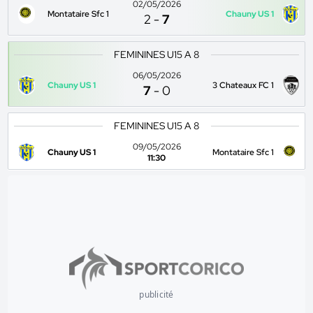
02/05/2026
Montataire Sfc 1
Chauny US 1
2
-
7
FEMININES U15 A 8
06/05/2026
Chauny US 1
3 Chateaux FC 1
7
-
0
FEMININES U15 A 8
09/05/2026
Chauny US 1
Montataire Sfc 1
11:30
publicité