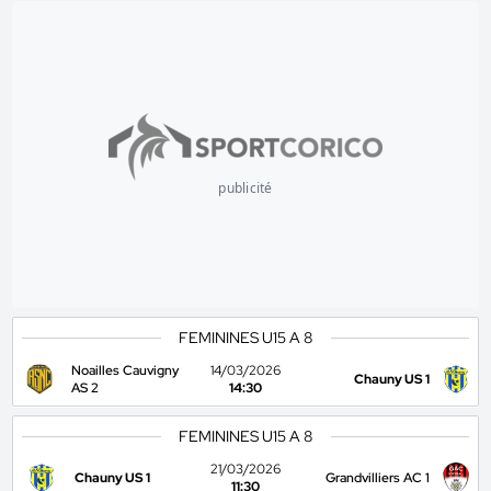
publicité
FEMININES U15 A 8
Noailles Cauvigny
14/03/2026
Chauny US 1
AS 2
14:30
FEMININES U15 A 8
21/03/2026
Chauny US 1
Grandvilliers AC 1
11:30