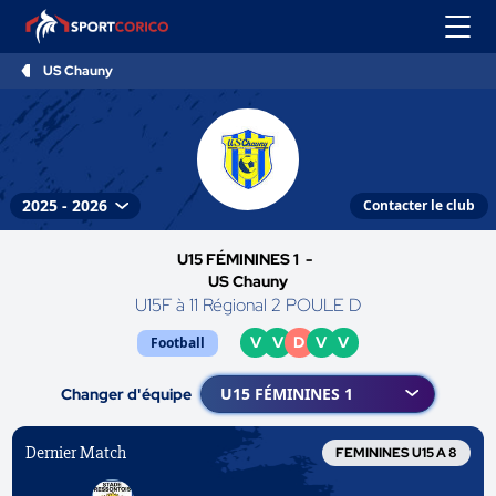
US Chauny
Contacter le club
U15 FÉMININES 1 -
US Chauny
U15F à 11 Régional 2 POULE D
V
V
D
V
V
Football
Changer d'équipe
Dernier Match
FEMININES U15 A 8