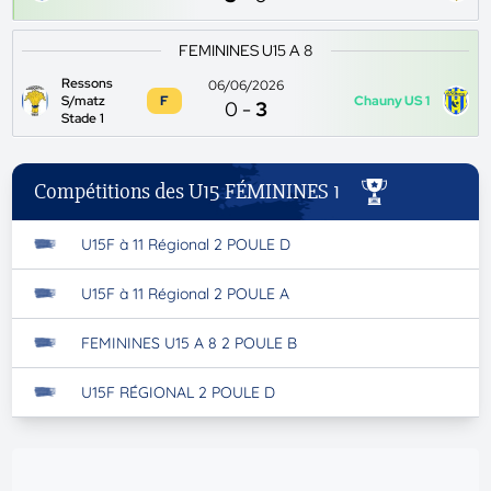
FEMININES U15 A 8
Ressons
06/06/2026
S/matz
F
Chauny US 1
0
-
3
Stade 1
Compétitions des U15 FÉMININES 1
U15F à 11 Régional 2 POULE D
U15F à 11 Régional 2 POULE A
FEMININES U15 A 8 2 POULE B
U15F RÉGIONAL 2 POULE D