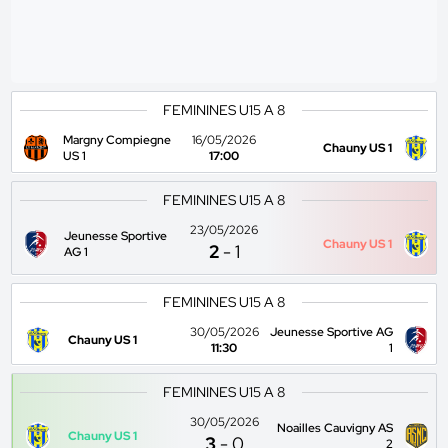
FEMININES U15 A 8
Margny Compiegne
16/05/2026
Chauny US 1
US 1
17:00
FEMININES U15 A 8
23/05/2026
Jeunesse Sportive
Chauny US 1
2
-
1
AG 1
FEMININES U15 A 8
30/05/2026
Jeunesse Sportive AG
Chauny US 1
11:30
1
FEMININES U15 A 8
30/05/2026
Noailles Cauvigny AS
Chauny US 1
3
-
0
2