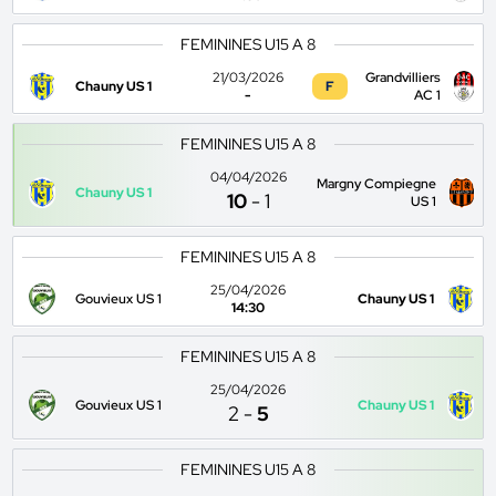
FEMININES U15 A 8
21/03/2026
Grandvilliers
Chauny US 1
F
-
AC 1
FEMININES U15 A 8
04/04/2026
Margny Compiegne
Chauny US 1
10
-
1
US 1
FEMININES U15 A 8
25/04/2026
Gouvieux US 1
Chauny US 1
14:30
FEMININES U15 A 8
25/04/2026
Gouvieux US 1
Chauny US 1
2
-
5
FEMININES U15 A 8