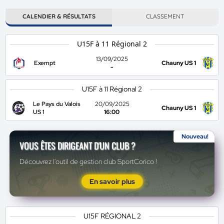
CALENDIER & RÉSULTATS
CLASSEMENT
U15F à 11 Régional 2
13/09/2025
Exempt
Chauny US 1
-
U15F à 11 Régional 2
Le Pays du Valois
20/09/2025
Chauny US 1
US 1
16:00
Nouveau!
VOUS ÊTES DIRIGEANT D'UN CLUB ?
Découvrez l'outil de gestion club SportCorico !
En savoir plus
U15F RÉGIONAL 2