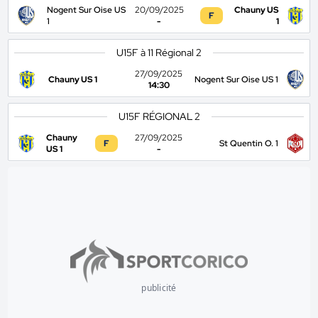
Nogent Sur Oise US
20/09/2025
Chauny US
F
1
-
1
U15F à 11 Régional 2
27/09/2025
Chauny US 1
Nogent Sur Oise US 1
14:30
U15F RÉGIONAL 2
Chauny
27/09/2025
F
St Quentin O. 1
US 1
-
publicité