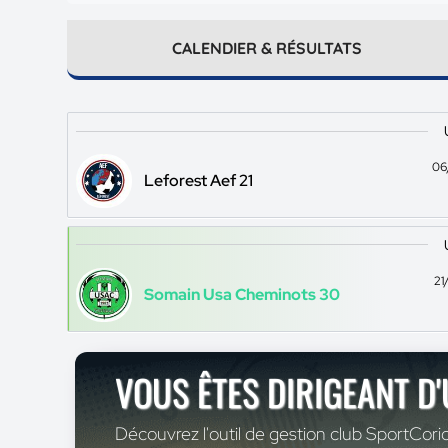
CALENDIER & RÉSULTATS
06
Leforest Aef 21
21
Somain Usa Cheminots 30
VOUS ÊTES DIRIGEANT D
Découvrez l'outil de gestion club SportCoric