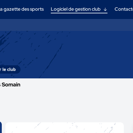
a gazette des sports
Logiciel de gestion club
Contact
 le club
s Somain