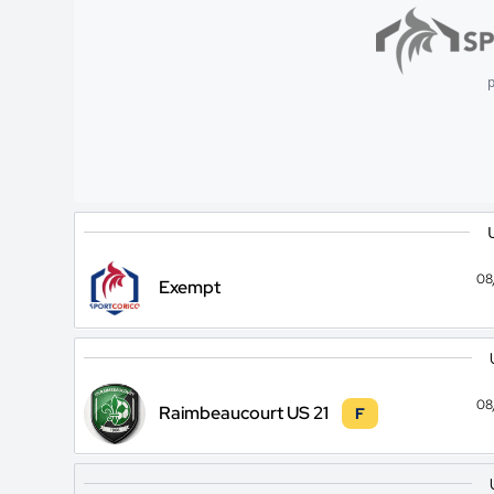
p
08
Exempt
08
Raimbeaucourt US 21
F