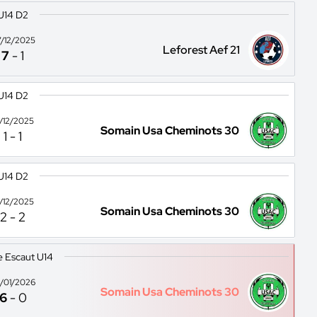
U14 D2
/12/2025
Leforest Aef 21
7
-
1
U14 D2
4/12/2025
Somain Usa Cheminots 30
1
-
1
U14 D2
1/12/2025
Somain Usa Cheminots 30
2
-
2
 Escaut U14
/01/2026
Somain Usa Cheminots 30
6
-
0