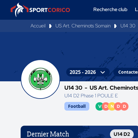
Recherche club
L
Accueil
US Art. Cheminots Somain
U14 30
Contacter
U14 30 -
US Art. Cheminot
U14 D2 Phase 1 POULE E
Football
V
D
N
D
D
Dernier Match
U14 D2