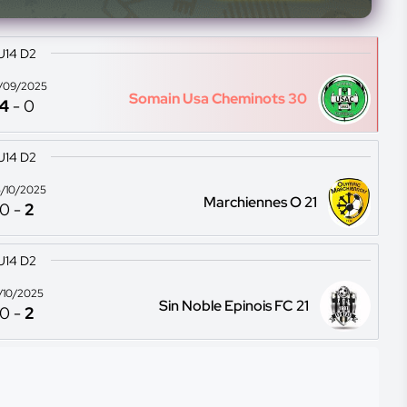
U14 D2
/09/2025
Somain Usa Cheminots 30
4
-
0
U14 D2
/10/2025
Marchiennes O 21
0
-
2
U14 D2
2/10/2025
Sin Noble Epinois FC 21
0
-
2