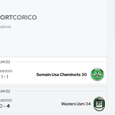
ublicité
U14 D2
9/11/2025
Somain Usa Cheminots 30
1
-
1
U14 D2
6/11/2025
Waziers Usm 34
0
-
4