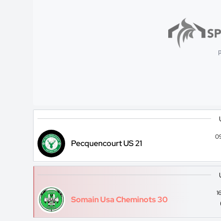
p
0
Pecquencourt US 21
1
Somain Usa Cheminots 30