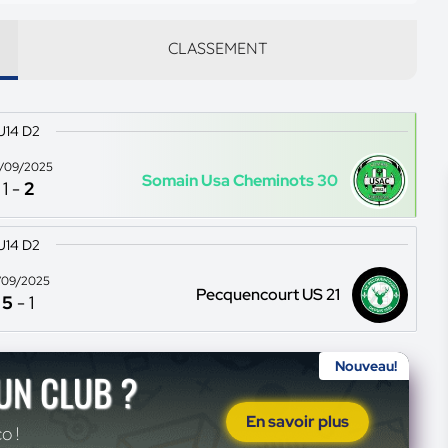
CLASSEMENT
U14 D2
/09/2025
Somain Usa Cheminots 30
1
-
2
U14 D2
/09/2025
Pecquencourt US 21
5
-
1
Nouveau!
'UN CLUB ?
En savoir plus
o !