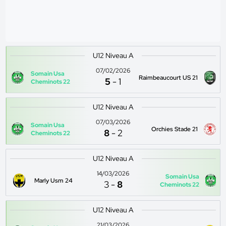
U12 Niveau A
07/02/2026
Somain Usa
Raimbeaucourt US 21
5
-
1
Cheminots 22
U12 Niveau A
07/03/2026
Somain Usa
Orchies Stade 21
8
-
2
Cheminots 22
U12 Niveau A
14/03/2026
Somain Usa
Marly Usm 24
3
-
8
Cheminots 22
U12 Niveau A
21/03/2026