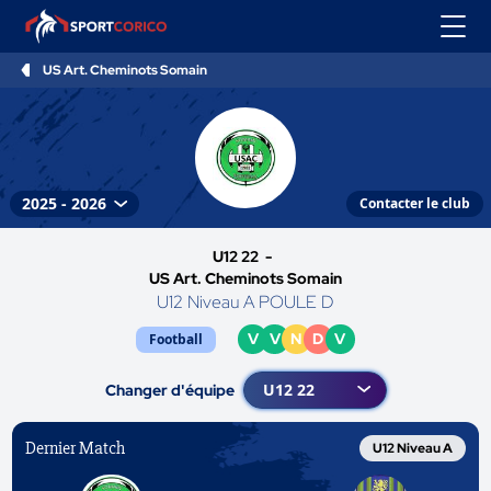
US Art. Cheminots Somain
Contacter le club
U12 22 -
US Art. Cheminots Somain
U12 Niveau A POULE D
V
V
N
D
V
Football
Changer d'équipe
Dernier Match
U12 Niveau A