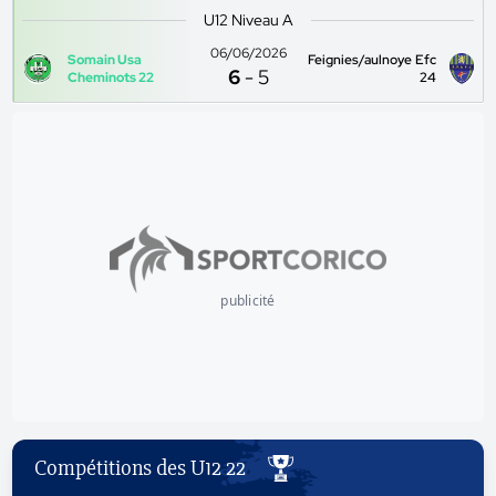
U12 Niveau A
06/06/2026
Somain Usa
Feignies/aulnoye Efc
6
-
5
Cheminots 22
24
publicité
Compétitions des U12 22