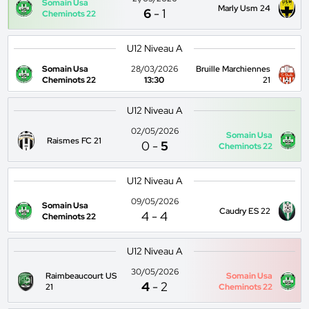
Somain Usa
Marly Usm 24
6
-
1
Cheminots 22
U12 Niveau A
Somain Usa
28/03/2026
Bruille Marchiennes
Cheminots 22
13:30
21
U12 Niveau A
02/05/2026
Somain Usa
Raismes FC 21
0
-
5
Cheminots 22
U12 Niveau A
09/05/2026
Somain Usa
Caudry ES 22
4
-
4
Cheminots 22
U12 Niveau A
30/05/2026
Raimbeaucourt US
Somain Usa
4
-
2
21
Cheminots 22