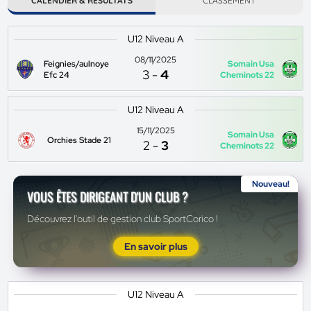
CALENDIER & RÉSULTATS
CLASSEMENT
U12 Niveau A
08/11/2025
Feignies/aulnoye
Somain Usa
3
-
4
Efc 24
Cheminots 22
U12 Niveau A
15/11/2025
Somain Usa
Orchies Stade 21
2
-
3
Cheminots 22
Nouveau!
VOUS ÊTES DIRIGEANT D'UN CLUB ?
Découvrez l'outil de gestion club SportCorico !
En savoir plus
U12 Niveau A