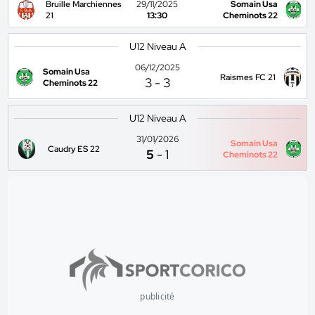
Bruille Marchiennes
29/11/2025
Somain Usa
21
13:30
Cheminots 22
U12 Niveau A
06/12/2025
Somain Usa
Raismes FC 21
3
-
3
Cheminots 22
U12 Niveau A
31/01/2026
Somain Usa
Caudry ES 22
5
-
1
Cheminots 22
publicité