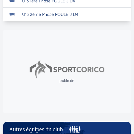
U13 1ère Phase POULE J D4
U13 2ème Phase POULE J D4
publicité
Autres équipes du club