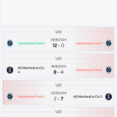
U13
09/11/2024
Valserhone Foot 6
Valserhone Foot 5
12
-
0
U13
16/11/2024
AS Montreal la Clu
Valserhone Foot 6
8
-
4
4
U13
23/11/2024
Valserhone Foot 6
AS Montreal la Clu 5
2
-
7
U13