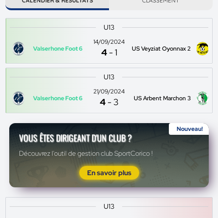
CALENDIER & RÉSULTATS
CLASSEMENT
U13
14/09/2024
Valserhone Foot 6
US Veyziat Oyonnax 2
4
-
1
U13
21/09/2024
Valserhone Foot 6
US Arbent Marchon 3
4
-
3
Nouveau!
VOUS ÊTES DIRIGEANT D'UN CLUB ?
Découvrez l'outil de gestion club SportCorico !
En savoir plus
U13