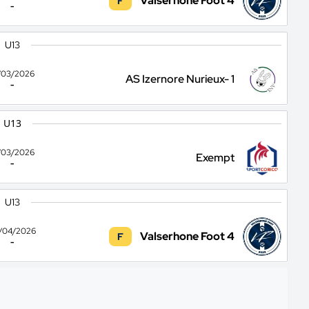
Valserhone Foot 4
F
-
U13
/03/2026
AS Izernore Nurieux- 1
-
U13
/03/2026
Exempt
-
U13
/04/2026
Valserhone Foot 4
F
-