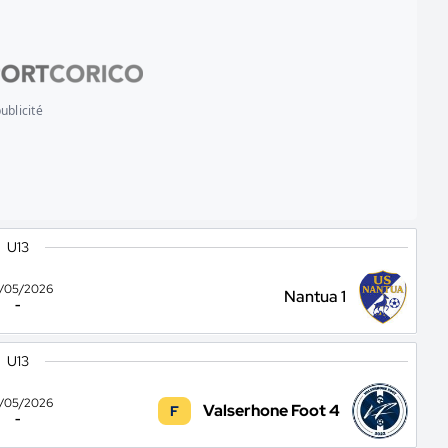
ublicité
U13
/05/2026
Nantua 1
-
U13
/05/2026
Valserhone Foot 4
F
-