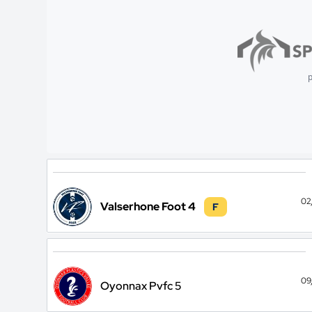
p
02
Valserhone Foot 4
F
09
Oyonnax Pvfc 5