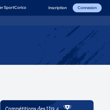
er SportCorico
Inscription
Connexion
Compétitions des U13 4