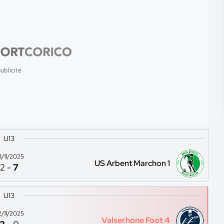
ublicité
U13
8/11/2025
US Arbent Marchon 1
2
-
7
U13
2/11/2025
Valserhone Foot 4