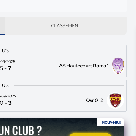
CLASSEMENT
U13
/09/2025
AS Hautecourt Roma 1
5
-
7
U13
/09/2025
Osr 01 2
0
-
3
Nouveau!
'UN CLUB ?