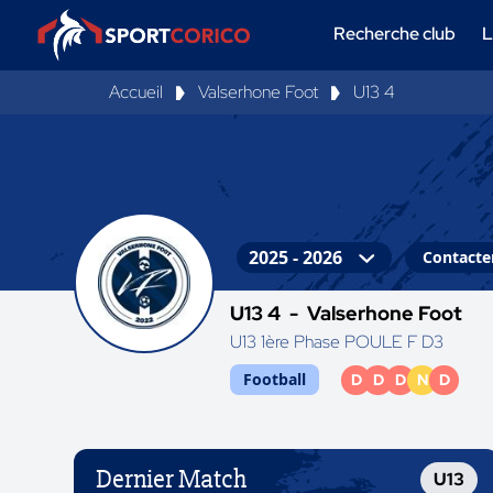
Recherche club
L
Accueil
Valserhone Foot
U13 4
Contacter
U13 4 -
Valserhone Foot
U13 1ère Phase POULE F D3
Football
D
D
D
N
D
Dernier Match
U13