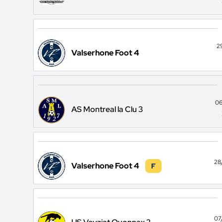
2
Valserhone Foot 4
06
AS Montreal la Clu 3
28
Valserhone Foot 4
F
07