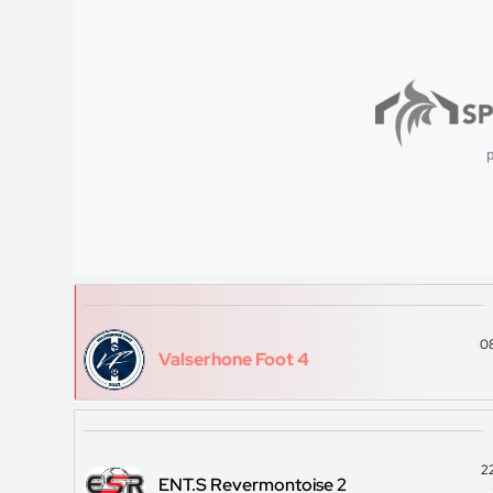
p
0
Valserhone Foot 4
2
ENT.S Revermontoise 2