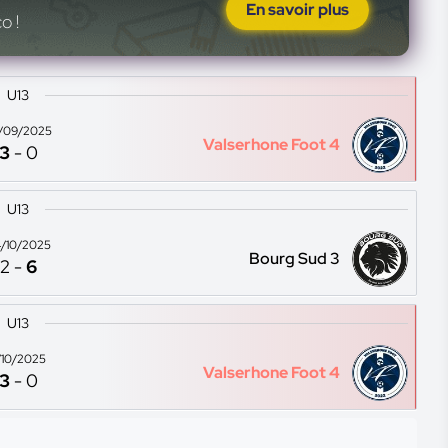
En savoir plus
o !
U13
/09/2025
Valserhone Foot 4
3
-
0
U13
/10/2025
Bourg Sud 3
2
-
6
U13
1/10/2025
Valserhone Foot 4
3
-
0