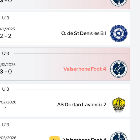
3
-
0
U13
9/11/2025
O. de St Denis les B 1
2
-
2
U13
/12/2025
Valserhone Foot 4
3
-
0
U13
/02/2026
AS Dortan Lavancia 2
-
U13
/03/2026