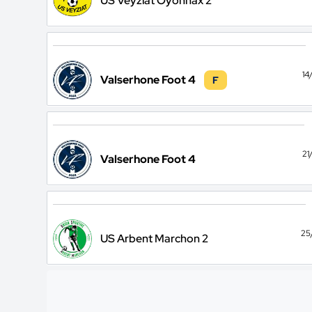
US Veyziat Oyonnax 2
14
Valserhone Foot 4
F
21
Valserhone Foot 4
25
US Arbent Marchon 2