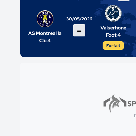
30/05/2026
-
Valserhone
AS Montreal la
Foot 4
Clu 4
Forfait
p