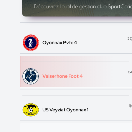
Découvrez l'outil de gestion club SportCoric
27
Oyonnax Pvfc 4
04
Valserhone Foot 4
1
US Veyziat Oyonnax 1