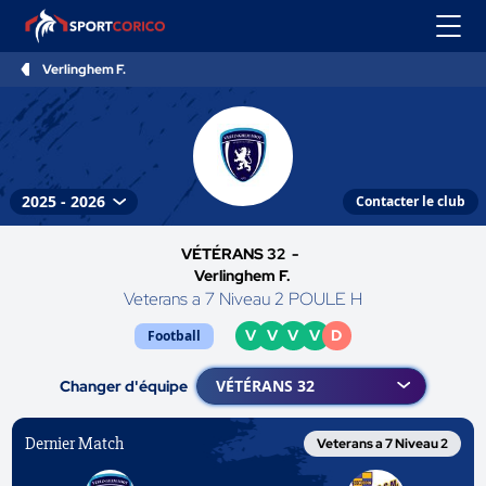
Verlinghem F.
Contacter le club
VÉTÉRANS 32 -
Verlinghem F.
Veterans a 7 Niveau 2 POULE H
V
V
V
V
D
Football
Changer d'équipe
Dernier Match
Veterans a 7 Niveau 2