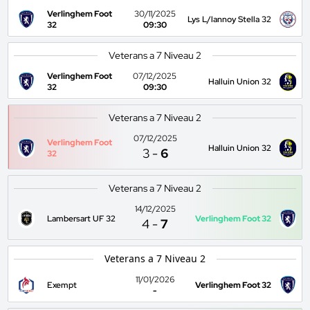
Verlinghem Foot
30/11/2025
Lys L/lannoy Stella 32
32
09:30
Veterans a 7 Niveau 2
Verlinghem Foot
07/12/2025
Halluin Union 32
32
09:30
Veterans a 7 Niveau 2
07/12/2025
Verlinghem Foot
Halluin Union 32
3
-
6
32
Veterans a 7 Niveau 2
14/12/2025
Lambersart UF 32
Verlinghem Foot 32
4
-
7
Veterans a 7 Niveau 2
11/01/2026
Exempt
Verlinghem Foot 32
-