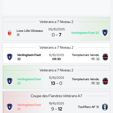
Veterans a 7 Niveau 2
05/10/2025
Loos Lille Oliveaux
Verlinghem Foot 32
0
-
7
31
Veterans a 7 Niveau 2
Verlinghem Foot
12/10/2025
Templemars Vende.
32
09:30
FC 32
Veterans a 7 Niveau 2
12/10/2025
Verlinghem Foot
Templemars Vende.
13
-
0
32
FC 32
Coupe des Flandres Vétérans A7
19/10/2025
Verlinghem Foot
Toufflers AF 31
9
-
12
32