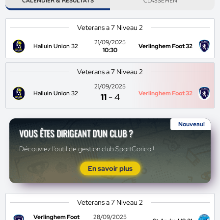
CALENDIER & RÉSULTATS
CLASSEMENT
Veterans a 7 Niveau 2
21/09/2025
Halluin Union 32
Verlinghem Foot 32
10:30
Veterans a 7 Niveau 2
21/09/2025
Halluin Union 32
Verlinghem Foot 32
11
-
4
Nouveau!
VOUS ÊTES DIRIGEANT D'UN CLUB ?
Découvrez l'outil de gestion club SportCorico !
En savoir plus
Veterans a 7 Niveau 2
Verlinghem Foot
28/09/2025