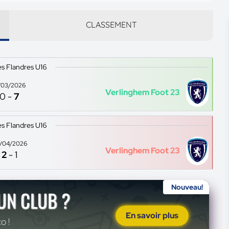
CLASSEMENT
s Flandres U16
/03/2026
Verlinghem Foot 23
0
-
7
s Flandres U16
/04/2026
Verlinghem Foot 23
2
-
1
Nouveau!
'UN CLUB ?
En savoir plus
o !