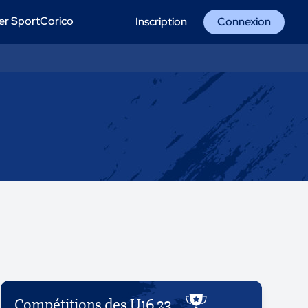
er SportCorico
Inscription
Connexion
Compétitions des U16 23