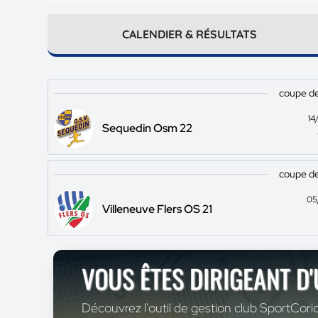
CALENDIER & RÉSULTATS
coupe de
14
Sequedin Osm 22
coupe de
05
Villeneuve Flers OS 21
VOUS ÊTES DIRIGEANT D
Découvrez l'outil de gestion club SportCoric