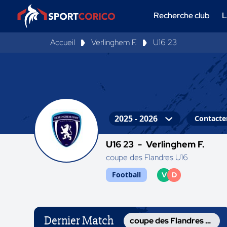
Recherche club
L
Accueil
Verlinghem F.
U16 23
Contacter
U16 23 -
Verlinghem F.
coupe des Flandres U16
Football
V
D
Dernier Match
coupe des Flandres U16