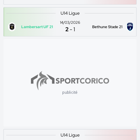
U14 Ligue
14/03/2026
Lambersart UF 21
Bethune Stade 21
2
-
1
publicité
U14 Ligue