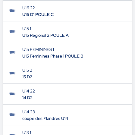
U16 22
U16 D1 POULE C
U15 1
U15 Régional 2 POULE A
U15 FÉMININES 1
U15 Feminines Phase 1 POULE B
U15 2
15 D2
U14 22
14 D2
U14 23
coupe des Flandres U14
U13 1