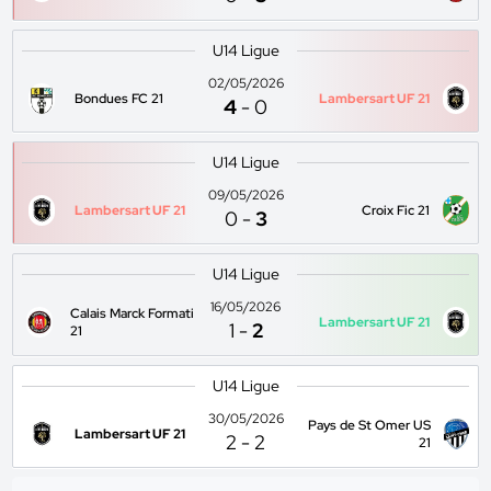
U14 Ligue
02/05/2026
Bondues FC 21
Lambersart UF 21
4
-
0
U14 Ligue
09/05/2026
Lambersart UF 21
Croix Fic 21
0
-
3
U14 Ligue
16/05/2026
Calais Marck Formati
Lambersart UF 21
1
-
2
21
U14 Ligue
30/05/2026
Pays de St Omer US
Lambersart UF 21
2
-
2
21