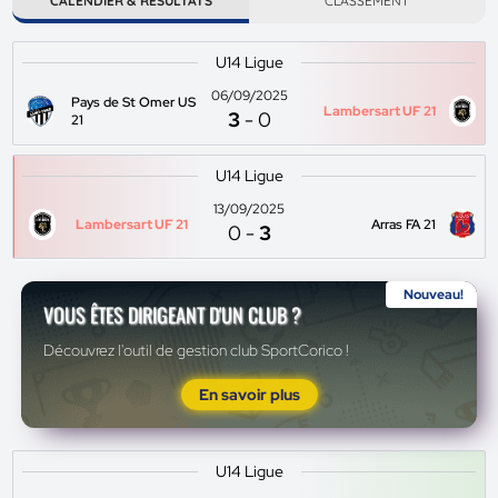
CALENDIER & RÉSULTATS
CLASSEMENT
U14 Ligue
06/09/2025
Pays de St Omer US
Lambersart UF 21
3
-
0
21
U14 Ligue
13/09/2025
Lambersart UF 21
Arras FA 21
0
-
3
Nouveau!
VOUS ÊTES DIRIGEANT D'UN CLUB ?
Découvrez l'outil de gestion club SportCorico !
En savoir plus
U14 Ligue