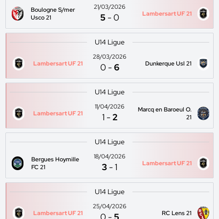
21/03/2026
Boulogne S/mer
Lambersart UF 21
5
-
0
Usco 21
U14 Ligue
28/03/2026
Lambersart UF 21
Dunkerque Usl 21
0
-
6
U14 Ligue
11/04/2026
Marcq en Baroeul O.
Lambersart UF 21
1
-
2
21
U14 Ligue
18/04/2026
Bergues Hoymille
Lambersart UF 21
3
-
1
FC 21
U14 Ligue
25/04/2026
Lambersart UF 21
RC Lens 21
0
-
5