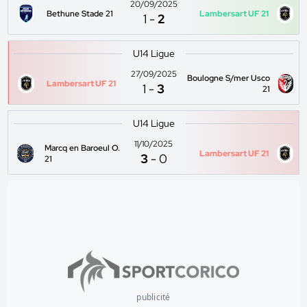
20/09/2025
Bethune Stade 21
Lambersart UF 21
1
-
2
U14 Ligue
27/09/2025
Boulogne S/mer Usco
Lambersart UF 21
1
-
3
21
U14 Ligue
11/10/2025
Marcq en Baroeul O.
Lambersart UF 21
3
-
0
21
publicité