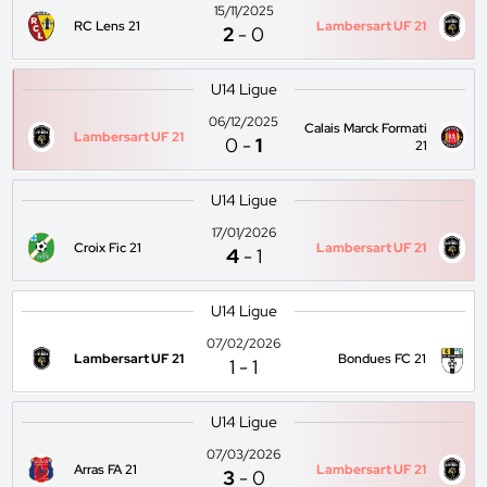
15/11/2025
RC Lens 21
Lambersart UF 21
2
-
0
U14 Ligue
06/12/2025
Calais Marck Formati
Lambersart UF 21
0
-
1
21
U14 Ligue
17/01/2026
Croix Fic 21
Lambersart UF 21
4
-
1
U14 Ligue
07/02/2026
Lambersart UF 21
Bondues FC 21
1
-
1
U14 Ligue
07/03/2026
Arras FA 21
Lambersart UF 21
3
-
0