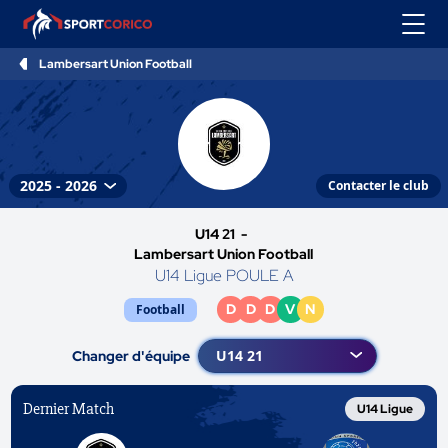
Lambersart Union Football
Contacter le club
U14 21 -
Lambersart Union Football
U14 Ligue POULE A
D
D
D
V
N
Football
Changer d'équipe
Dernier Match
U14 Ligue