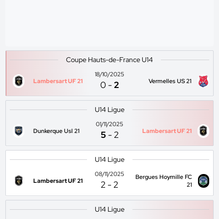
Coupe Hauts-de-France U14
18/10/2025
Lambersart UF 21
Vermelles US 21
0
-
2
U14 Ligue
01/11/2025
Dunkerque Usl 21
Lambersart UF 21
5
-
2
U14 Ligue
08/11/2025
Bergues Hoymille FC
Lambersart UF 21
2
-
2
21
U14 Ligue