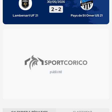
30/05/2026
2
-
2
Lambersart UF 21
Pays de St Omer US 21
publicité