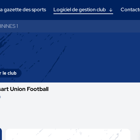
a gazette des sports
Logiciel de gestion club
Contact
ININES 1
 le club
art Union Football
D