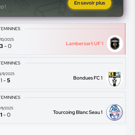
En savoir plus
o !
FEMININES
1/10/2025
Lambersart UF 1
3
-
0
FEMININES
8/11/2025
Bondues FC 1
1
-
5
FEMININES
1/11/2025
Tourcoing Blanc Seau 1
1
-
0