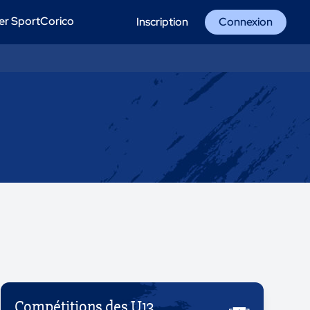
er SportCorico
Inscription
Connexion
Compétitions des U13