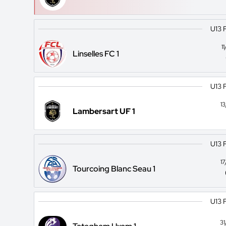
U13 
1
Linselles FC 1
U13 
1
Lambersart UF 1
U13 
1
Tourcoing Blanc Seau 1
U13 
3