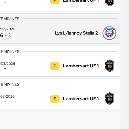
Lambersart UF 1
F
-
FEMININES
/02/2026
Lys L/lannoy Stella 2
6
-
3
FEMININES
/03/2026
Lambersart UF 1
F
-
FEMININES
/03/2026
Lambersart UF 1
F
-