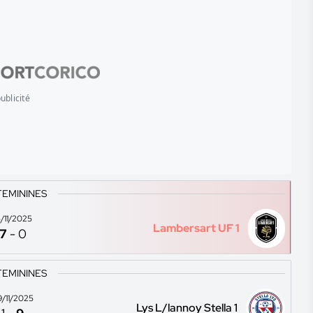
ublicité
FEMININES
5/11/2025
Lambersart UF 1
7
-
0
FEMININES
9/11/2025
Lys L/lannoy Stella 1