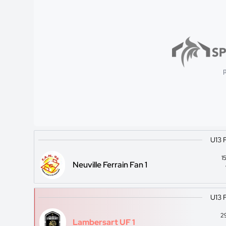
p
U13 
1
Neuville Ferrain Fan 1
U13 
2
Lambersart UF 1