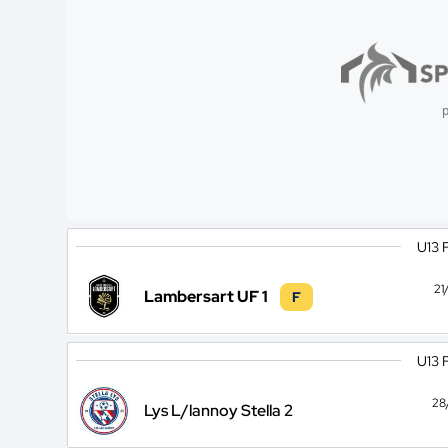
p
U13 
21
Lambersart UF 1
F
U13 
28
Lys L/lannoy Stella 2