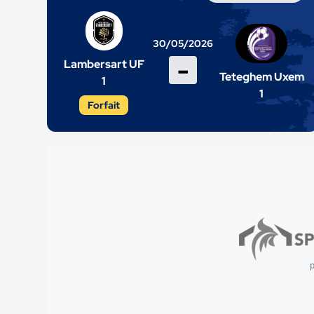
30/05/2026
-
Lambersart UF
Teteghem Uxem
1
1
Forfait
p