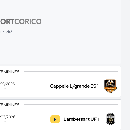
ublicité
FEMININES
/03/2026
Cappelle L/grande ES 1
-
FEMININES
/03/2026
Lambersart UF 1
F
-