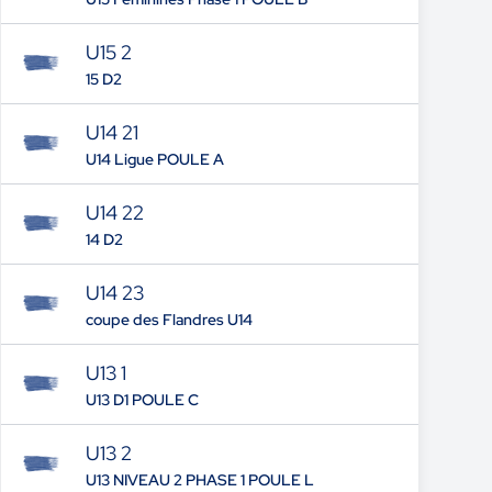
U15 2
15 D2
U14 21
U14 Ligue POULE A
U14 22
14 D2
U14 23
coupe des Flandres U14
U13 1
U13 D1 POULE C
U13 2
U13 NIVEAU 2 PHASE 1 POULE L