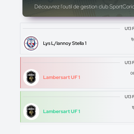
Découvrez l'outil de gestion club SportCoric
U13 
1
Lys L/lannoy Stella 1
U13 
0
Lambersart UF 1
U13 
1
Lambersart UF 1