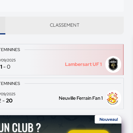
CLASSEMENT
FEMININES
/09/2025
Lambersart UF 1
1
-
0
FEMININES
/09/2025
Neuville Ferrain Fan 1
2
-
20
Nouveau!
'UN CLUB ?