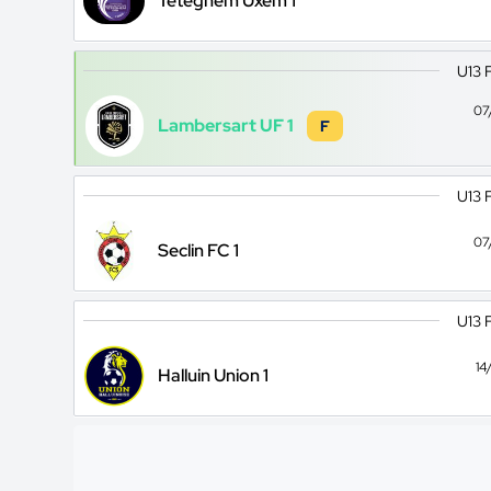
Teteghem Uxem 1
U13 
07
Lambersart UF 1
F
U13 
07
Seclin FC 1
U13 
14
Halluin Union 1