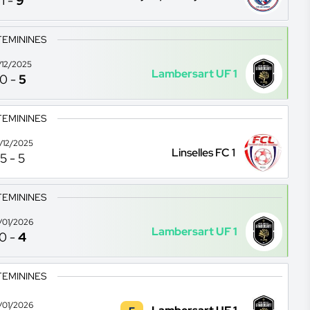
1
-
9
FEMININES
1/12/2025
Lambersart UF 1
0
-
5
FEMININES
3/12/2025
Linselles FC 1
5
-
5
FEMININES
7/01/2026
Lambersart UF 1
0
-
4
FEMININES
1/01/2026