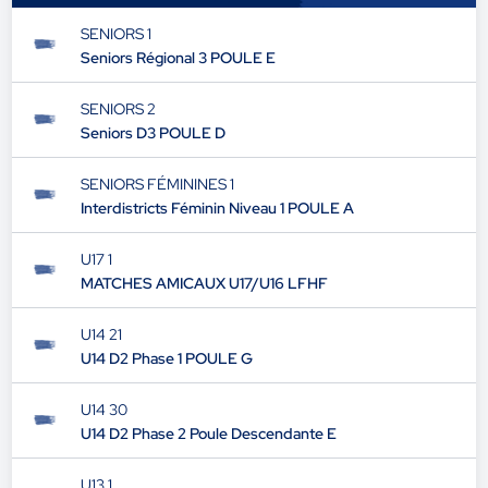
SENIORS 1
Seniors Régional 3 POULE E
SENIORS 2
Seniors D3 POULE D
SENIORS FÉMININES 1
Interdistricts Féminin Niveau 1 POULE A
U17 1
MATCHES AMICAUX U17/U16 LFHF
U14 21
U14 D2 Phase 1 POULE G
U14 30
U14 D2 Phase 2 Poule Descendante E
U13 1