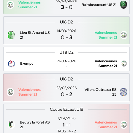
07/03/2026
Valenciennes
Raimbeaucourt US 21
3
-
0
Summer 21
U18 D2
14/03/2026
Lieu St Amand US
Valenciennes
0
-
3
21
Summer 21
U18 D2
21/03/2026
Valenciennes
Exempt
-
Summer 21
U18 D2
28/03/2026
Valenciennes
Villers Outreaux ES
0
-
2
Summer 21
25
Coupe Escaut U18
11/04/2026
Beuvry la Foret AS
Valenciennes
1
-
1
21
Summer 21
TABS : 4 - 2