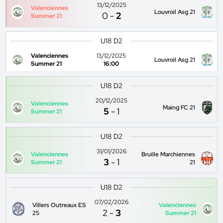
13/12/2025
Valenciennes
Louvroil Asg 21
0
-
2
Summer 21
U18 D2
Valenciennes
13/12/2025
Louvroil Asg 21
Summer 21
16:00
U18 D2
20/12/2025
Valenciennes
Maing FC 21
5
-
1
Summer 21
U18 D2
31/01/2026
Valenciennes
Bruille Marchiennes
3
-
1
Summer 21
21
U18 D2
07/02/2026
Villers Outreaux ES
Valenciennes
2
-
3
25
Summer 21