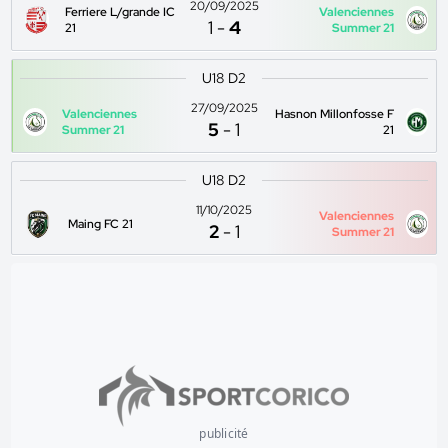
20/09/2025
Ferriere L/grande IC
Valenciennes
1
-
4
21
Summer 21
U18 D2
27/09/2025
Valenciennes
Hasnon Millonfosse F
5
-
1
Summer 21
21
U18 D2
11/10/2025
Valenciennes
Maing FC 21
2
-
1
Summer 21
publicité