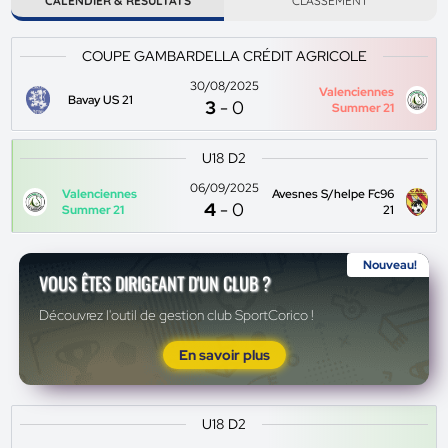
CALENDIER & RÉSULTATS
CLASSEMENT
COUPE GAMBARDELLA CRÉDIT AGRICOLE
30/08/2025
Valenciennes
Bavay US 21
3
-
0
Summer 21
U18 D2
06/09/2025
Valenciennes
Avesnes S/helpe Fc96
4
-
0
Summer 21
21
Nouveau!
VOUS ÊTES DIRIGEANT D'UN CLUB ?
Découvrez l'outil de gestion club SportCorico !
En savoir plus
U18 D2