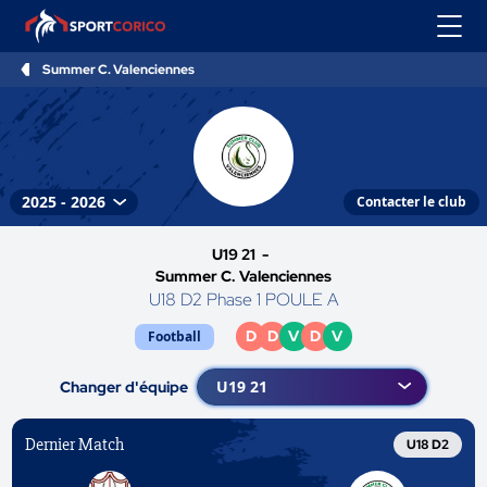
Summer C. Valenciennes
Contacter le club
U19 21 -
Summer C. Valenciennes
U18 D2 Phase 1 POULE A
D
D
V
D
V
Football
Changer d'équipe
Dernier Match
U18 D2