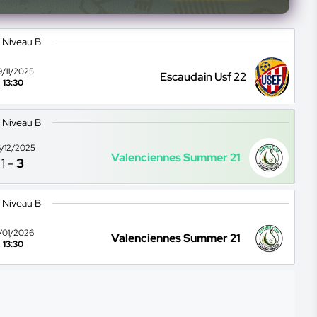
 Niveau B
9/11/2025
Escaudain Usf 22
13:30
 Niveau B
/12/2025
Valenciennes Summer 21
1
-
3
 Niveau B
1/01/2026
Valenciennes Summer 21
13:30