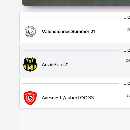
U12
2
Valenciennes Summer 21
U12
06
Anzin Farc 21
U12
3
Avesnes L/aubert OC 33