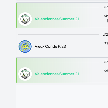
U12
09
Valenciennes Summer 21
U12
30
Vieux Conde F. 23
U12
06
Valenciennes Summer 21