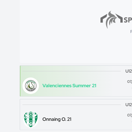
p
U12
07
Valenciennes Summer 21
U12
07
Onnaing O. 21