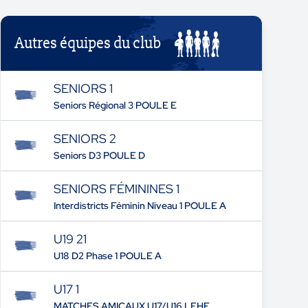
Autres équipes du club
SENIORS 1
Seniors Régional 3 POULE E
SENIORS 2
Seniors D3 POULE D
SENIORS FÉMININES 1
Interdistricts Féminin Niveau 1 POULE A
U19 21
U18 D2 Phase 1 POULE A
U17 1
MATCHES AMICAUX U17/U16 LFHF