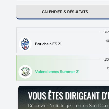
CALENDIER & RÉSULTATS
U12
0
Bouchain ES 21
U12
1
Valenciennes Summer 21
VOUS ÊTES DIRIGEANT D
Découvrez l'outil de gestion club SportCoric