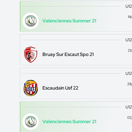
U12
14
Valenciennes Summer 21
U12
21
Bruay Sur Escaut Spo 21
U12
28
Escaudain Usf 22
U12
02
Valenciennes Summer 21