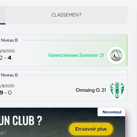
CLASSEMENT
 Niveau B
8/11/2025
Valenciennes Summer 21
2
-
4
 Niveau B
5/11/2025
Onnaing O. 21
9
-
0
Nouveau!
'UN CLUB ?
En savoir plus
o !