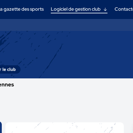
a gazette des sports
Logiciel de gestion club
Contact
 le club
ennes