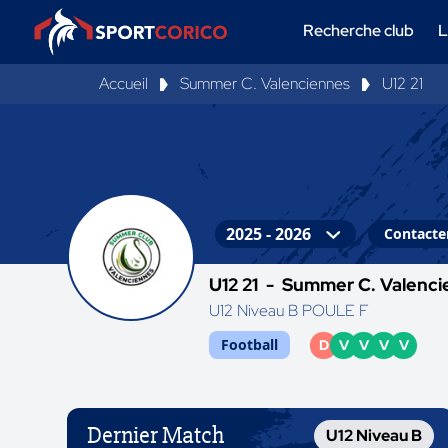
Recherche club
L
Accueil
Summer C. Valenciennes
U12 21
Contacter
U12 21 -
Summer C. Valenci
U12 Niveau B POULE F
Football
D
V
V
V
V
Dernier Match
U12 Niveau B