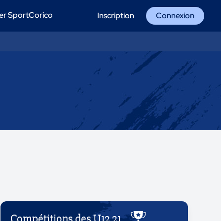
er SportCorico
Inscription
Connexion
Compétitions des U12 21