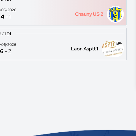
/05/2026
Chauny US 2
4
-
1
U11 D1
/06/2026
Laon Asptt 1
6
-
2