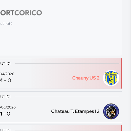
ublicité
U11 D1
1/04/2026
Chauny US 2
4
-
0
U11 D1
/05/2026
Chateau T. Etampes I 2
1
-
0
U11 D1