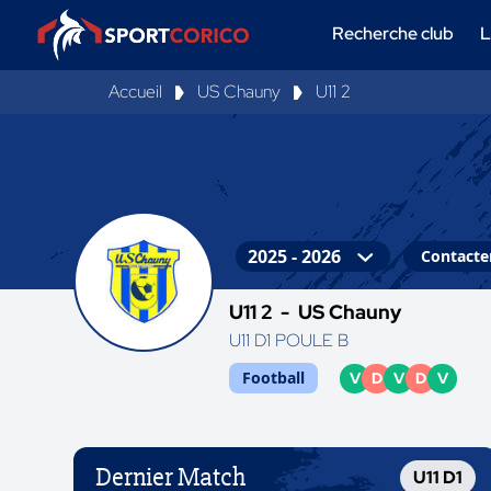
Recherche club
L
Accueil
US Chauny
U11 2
Contacter
U11 2 -
US Chauny
U11 D1 POULE B
Football
V
D
V
D
V
Dernier Match
U11 D1