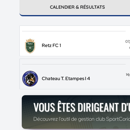
CALENDIER & RÉSULTATS
07
Retz FC 1
14
Chateau T. Etampes I 4
VOUS ÊTES DIRIGEANT D
Découvrez l'outil de gestion club SportCoric