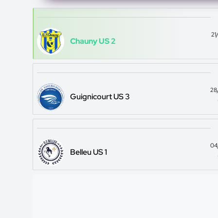
21
Chauny US 2
28
Guignicourt US 3
04
Belleu US 1